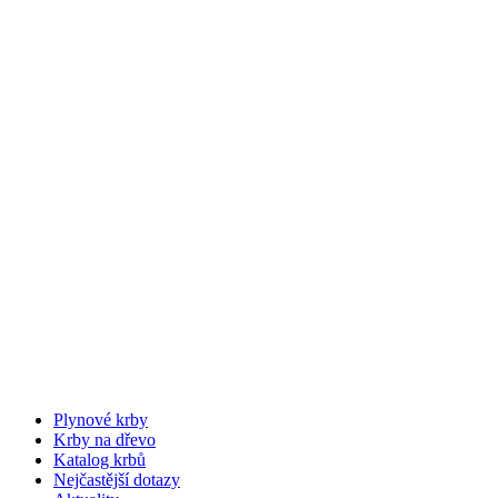
Plynové krby
Krby na dřevo
Katalog krbů
Nejčastější dotazy