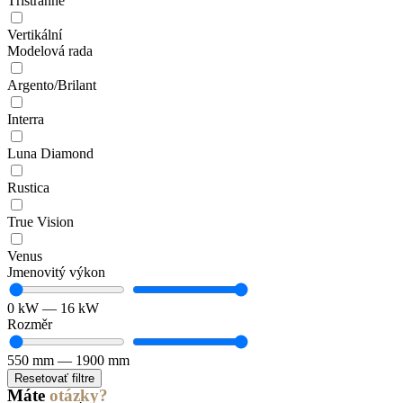
Třístranné
Vertikální
Modelová rada
Argento/Brilant
Interra
Luna Diamond
Rustica
True Vision
Venus
Jmenovitý výkon
0
kW
—
16
kW
Rozměr
550
mm
—
1900
mm
Resetovať filtre
Máte
otázky?