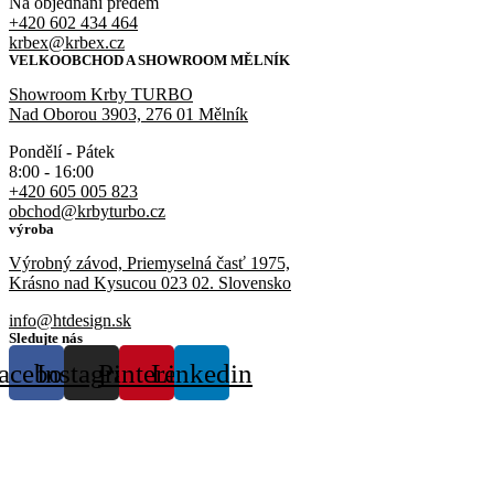
Na objednaní předem
+420 602 434 464
krbex@krbex.cz
VELKOOBCHOD A SHOWROOM MĚLNÍK
Showroom Krby TURBO
Nad Oborou 3903, 276 01 Mělník
Pondělí - Pátek
8:00 - 16:00
+420 605 005 823
obchod@krbyturbo.cz
výroba
Výrobný závod, Priemyselná časť 1975,
Krásno nad Kysucou 023 02. Slovensko
info@htdesign.sk
Sledujte nás
acebook
Instagram
Pinterest
Linkedin