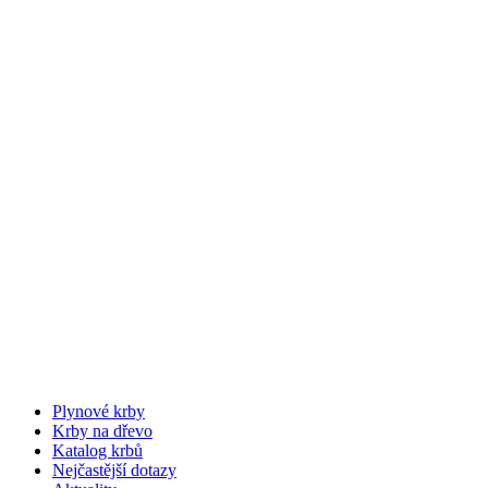
Plynové krby
Krby na dřevo
Katalog krbů
Nejčastější dotazy