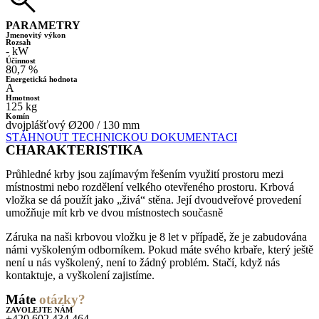
PARAMETRY
Jmenovitý výkon
Rozsah
- kW
Účinnost
80,7 %
Energetická hodnota
A
Hmotnost
125 kg
Komín
dvojplášťový Ø200 / 130 mm
STÁHNOUT TECHNICKOU DOKUMENTACI
CHARAKTERISTIKA
Průhledné krby jsou zajímavým řešením využití prostoru mezi
místnostmi nebo rozdělení velkého otevřeného prostoru. Krbová
vložka se dá použít jako „živá“ stěna. Její dvoudveřové provedení
umožňuje mít krb ve dvou místnostech současně
Záruka na naši krbovou vložku je 8 let v případě, že je zabudována
námi vyškoleným odborníkem. Pokud máte svého krbaře, který ještě
není u nás vyškolený, není to žádný problém. Stačí, když nás
kontaktuje, a vyškolení zajistíme.
Máte
otázky?
ZAVOLEJTE NÁM
+420 602 434 464