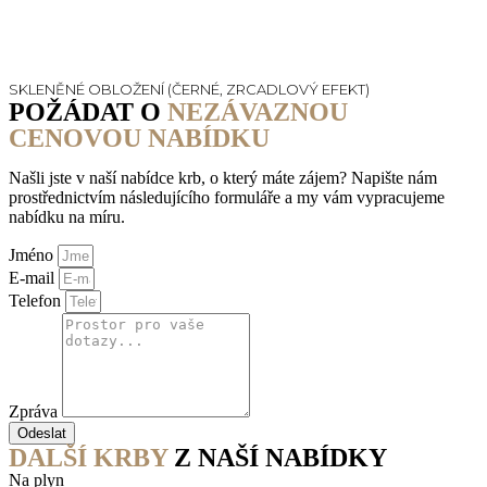
SKLENĚNÉ OBLOŽENÍ (ČERNÉ, ZRCADLOVÝ EFEKT)
POŽÁDAT O
NEZÁVAZNOU
CENOVOU NABÍDKU
Našli jste v naší nabídce krb, o který máte zájem? Napište nám
prostřednictvím následujícího formuláře a my vám vypracujeme
nabídku na míru.
Jméno
E-mail
Telefon
Zpráva
Odeslat
DALŠÍ KRBY
Z NAŠÍ NABÍDKY
Na plyn