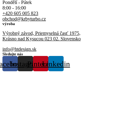
Pondělí - Pátek
8:00 - 16:00
+420 605 005 823
obchod@krbyturbo.cz
výroba
Výrobný závod, Priemyselná časť 1975,
Krásno nad Kysucou 023 02. Slovensko
info@htdesign.sk
Sledujte nás
acebook
Instagram
Pinterest
Linkedin