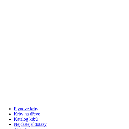
Plynové krby
Krby na dřevo
Katalog krbů
Nejčastější dotazy