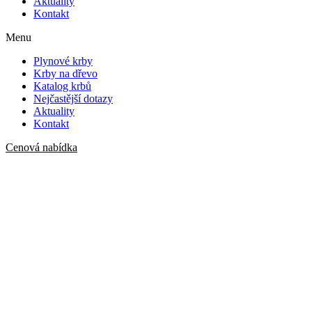
Aktuality
Kontakt
Menu
Plynové krby
Krby na dřevo
Katalog krbů
Nejčastější dotazy
Aktuality
Kontakt
Cenová nabídka