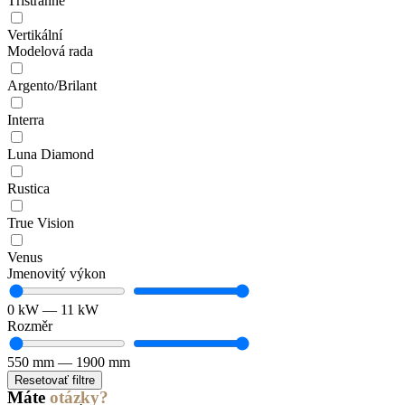
Třístranné
Vertikální
Modelová rada
Argento/Brilant
Interra
Luna Diamond
Rustica
True Vision
Venus
Jmenovitý výkon
0
kW
—
11
kW
Rozměr
550
mm
—
1900
mm
Resetovať filtre
Máte
otázky?