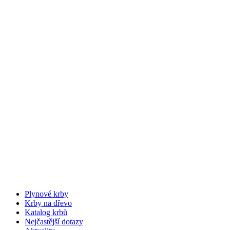
Plynové krby
Krby na dřevo
Katalog krbů
Nejčastější dotazy