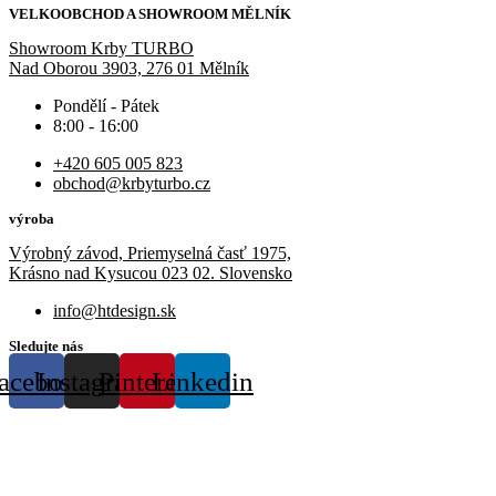
VELKOOBCHOD A SHOWROOM MĚLNÍK
Showroom Krby TURBO
Nad Oborou 3903, 276 01 Mělník
Pondělí - Pátek
8:00 - 16:00
+420 605 005 823
obchod@krbyturbo.cz
výroba
Výrobný závod, Priemyselná časť 1975,
Krásno nad Kysucou 023 02. Slovensko
info@htdesign.sk
Sledujte nás
acebook
Instagram
Pinterest
Linkedin