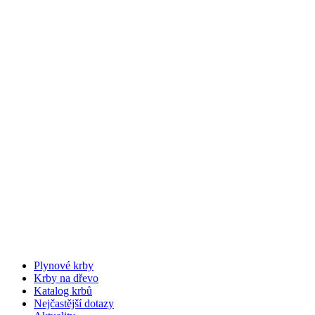
Plynové krby
Krby na dřevo
Katalog krbů
Nejčastější dotazy