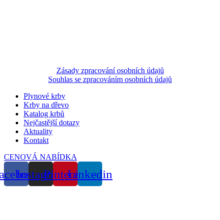
Zásady zpracování osobních údajů
Souhlas se zpracováním osobních údajů
Plynové krby
Krby na dřevo
Katalog krbů
Nejčastější dotazy
Aktuality
Kontakt
CENOVÁ NABÍDKA
acebook
Instagram
Pinterest
Linkedin