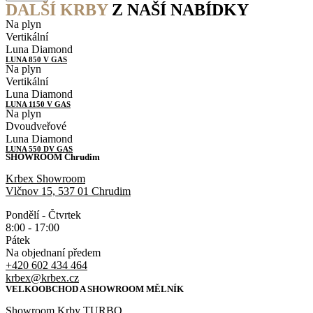
DALŠÍ KRBY
Z NAŠÍ NABÍDKY
Na plyn
Vertikální
Luna Diamond
LUNA 850 V GAS
Na plyn
Vertikální
Luna Diamond
LUNA 1150 V GAS
Na plyn
Dvoudveřové
Luna Diamond
LUNA 550 DV GAS
SHOWROOM Chrudim
Krbex Showroom
Vlčnov 15, 537 01 Chrudim
Pondělí - Čtvrtek
8:00 - 17:00
Pátek
Na objednaní předem
+420 602 434 464
krbex@krbex.cz
VELKOOBCHOD A SHOWROOM MĚLNÍK
Showroom Krby TURBO