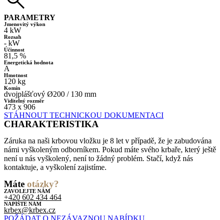
PARAMETRY
Jmenovitý výkon
4 kW
Rozsah
- kW
Účinnost
81,5 %
Energetická hodnota
A
Hmotnost
120 kg
Komín
dvojplášťový Ø200 / 130 mm
Viditelný rozměr
473 x 906
STÁHNOUT TECHNICKOU DOKUMENTACI
CHARAKTERISTIKA
Záruka na naši krbovou vložku je 8 let v případě, že je zabudována
námi vyškoleným odborníkem. Pokud máte svého krbaře, který ještě
není u nás vyškolený, není to žádný problém. Stačí, když nás
kontaktuje, a vyškolení zajistíme.
Máte
otázky?
ZAVOLEJTE NÁM
+420 602 434 464
NAPÍŠTE NÁM
krbex@krbex.cz
POŽÁDAT O NEZÁVAZNOU NABÍDKU