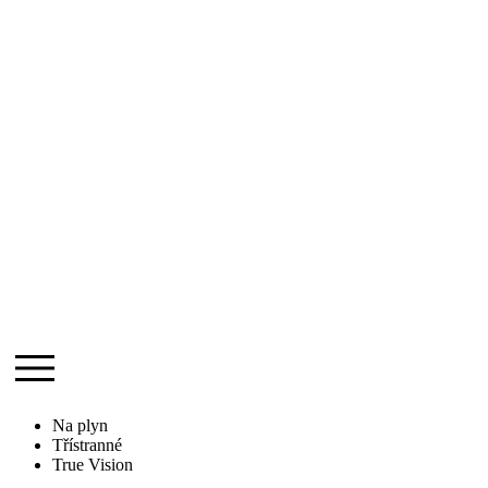
Na plyn
Třístranné
True Vision