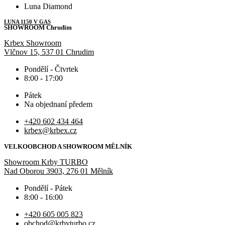
Luna Diamond
LUNA 1150 V GAS
SHOWROOM Chrudim
Krbex Showroom
Vlčnov 15, 537 01 Chrudim
Pondělí - Čtvrtek
8:00 - 17:00
Pátek
Na objednaní předem
+420 602 434 464
krbex@krbex.cz
VELKOOBCHOD A SHOWROOM MĚLNÍK
Showroom Krby TURBO
Nad Oborou 3903, 276 01 Mělník
Pondělí - Pátek
8:00 - 16:00
+420 605 005 823
obchod@krbyturbo.cz