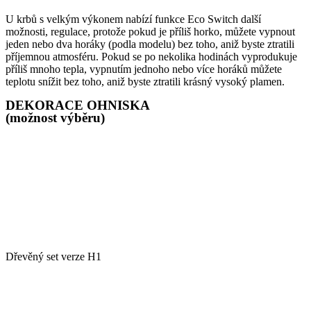
U krbů s velkým výkonem nabízí funkce Eco Switch další
možnosti, regulace, protože pokud je příliš horko, můžete vypnout
jeden nebo dva horáky (podla modelu) bez toho, aniž byste ztratili
příjemnou atmosféru. Pokud se po nekolika hodinách vyprodukuje
příliš mnoho tepla, vypnutím jednoho nebo více horáků můžete
teplotu snížit bez toho, aniž byste ztratili krásný vysoký plamen.
DEKORACE OHNISKA
(možnost výběru)
Dřevěný set verze H1