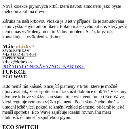
Nová kolekce plynových krbů, která navodí atmosféru jako byste
měli doma krb na dřevo.
Záruka na naši krbovou vložku je 8 let v případě, že je zabudována
námi vyškoleným odborníkem. Pokud máte svého krbaře, který ještě
není u nás vyškolený, není to žádný problém. Stačí, když nás
kontaktuje, a vyškolení zajistíme.
Máte
otázky?
ZAVOLEJTE NÁM
+420 602 434 464
NAPÍŠTE NÁM
krbex@krbex.cz
POŽÁDAT O NEZÁVAZNOU NABÍDKU
FUNKCE
ECO WAVE
Kdo nemá rád krásné, tancující plameny v krbu, které je možné
upravovat tak, že se spotřeba může snížit dokonce o 50 %? Všechny
plynové krbové vložky jsou standartne vybavené funkcí Eco Wave,
která reguluje rytmus a výšku plamene. Pocit skutečného ohně se
umocní ještě více, pokud se změní vzhled plamene, přičemž je ještě
menší spotřeba. Eco Wave zajišťuje ideální rovnováhu mezi
útulností, účinností a spotřebou plynu.
ECO SWITCH