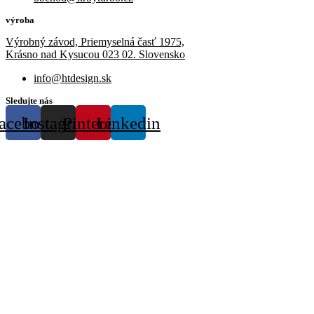
výroba
Výrobný závod, Priemyselná časť 1975,
Krásno nad Kysucou 023 02. Slovensko
info@htdesign.sk
Sledujte nás
acebook
Instagram
Pinterest
Linkedin