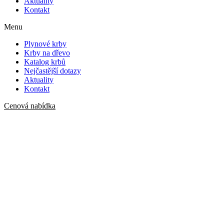
Aktuality
Kontakt
Menu
Plynové krby
Krby na dřevo
Katalog krbů
Nejčastější dotazy
Aktuality
Kontakt
Cenová nabídka