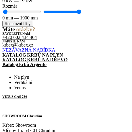
0
kW
—
19
kW
Rozměr
0
mm
—
1900
mm
Resetovat filtry
Máte
otázky?
ZAVOLEJTE NÁM
+420 602 434 464
NAPIŠTE NÁM
krbex@krbex.cz
NEZÁVAZNÁ NABÍDKA
KATALOG KRBŮ
NA
PLYN
KATALOG KRBŮ
NA DŘEVO
Katalóg krbů
Argento
Na plyn
Vertikální
Venus
VENUS GAS 730
SHOWROOM Chrudim
Krbex Showroom
Vlčnov 15, 537 01 Chrudim