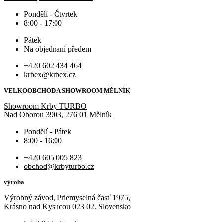
Pondělí - Čtvrtek
8:00 - 17:00
Pátek
Na objednaní předem
+420 602 434 464
krbex@krbex.cz
VELKOOBCHOD A SHOWROOM MĚLNÍK
Showroom Krby TURBO
Nad Oborou 3903, 276 01 Mělník
Pondělí - Pátek
8:00 - 16:00
+420 605 005 823
obchod@krbyturbo.cz
výroba
Výrobný závod, Priemyselná časť 1975,
Krásno nad Kysucou 023 02. Slovensko