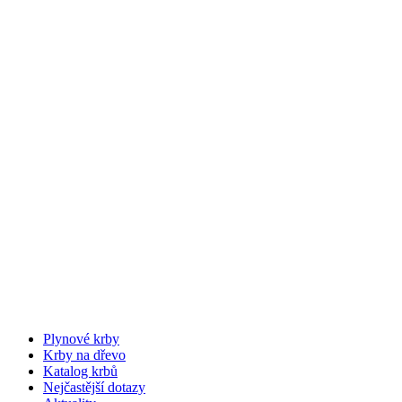
Plynové krby
Krby na dřevo
Katalog krbů
Nejčastější dotazy