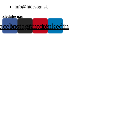
info@htdesign.sk
Sledujte nás
acebook
Instagram
Pinterest
Linkedin