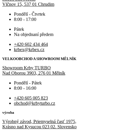
Vlčnov 15, 537 01 Chrudim
Pondělí - Čtvrtek
8:00 - 17:00
Pátek
Na objednaní předem
+420 602 434 464
krbex@krbex.cz
VELKOOBCHOD A SHOWROOM MĚLNÍK
Showroom Krby TURBO
Nad Oborou 3903, 276 01 Mělník
Pondělí - Pátek
8:00 - 16:00
+420 605 005 823
obchod@krbyturbo.cz
výroba
Výrobný závod, Priemyselná časť 1975,
Krásno nad Kysucou 023 02. Slovensko