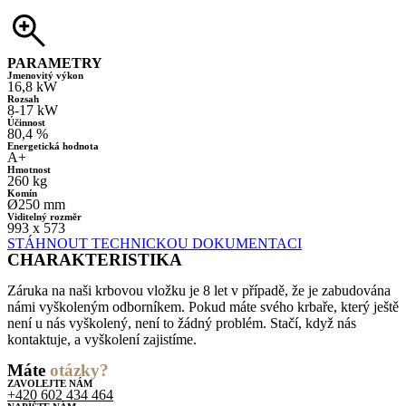
PARAMETRY
Jmenovitý výkon
16,8 kW
Rozsah
8-17 kW
Účinnost
80,4 %
Energetická hodnota
A+
Hmotnost
260 kg
Komín
Ø250 mm
Viditelný rozměr
993 x 573
STÁHNOUT TECHNICKOU DOKUMENTACI
CHARAKTERISTIKA
Záruka na naši krbovou vložku je 8 let v případě, že je zabudována
námi vyškoleným odborníkem. Pokud máte svého krbaře, který ještě
není u nás vyškolený, není to žádný problém. Stačí, když nás
kontaktuje, a vyškolení zajistíme.
Máte
otázky?
ZAVOLEJTE NÁM
+420 602 434 464