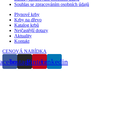
Souhlas se zpracováním osobních údajů
Plynové krby
Krby na dřevo
Katalog krbů
Nejčastější dotazy
Aktuality
Kontakt
CENOVÁ NABÍDKA
acebook
Instagram
Pinterest
Linkedin