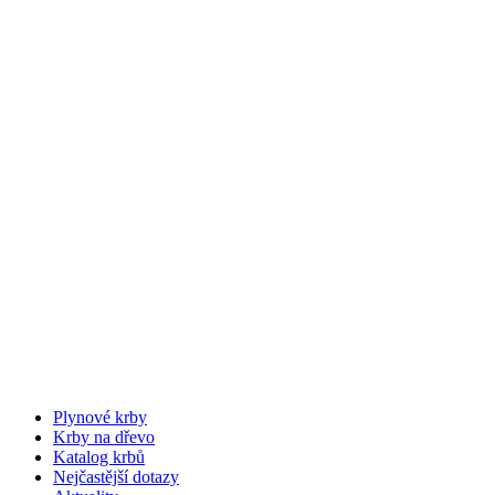
Plynové krby
Krby na dřevo
Katalog krbů
Nejčastější dotazy