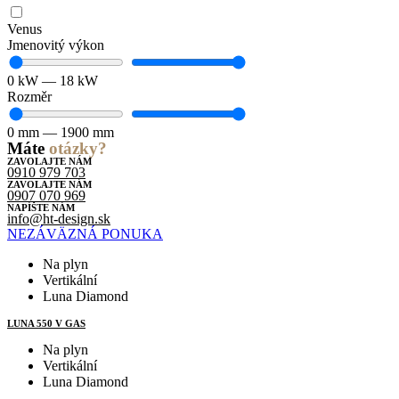
Venus
Jmenovitý výkon
0
kW
—
18
kW
Rozměr
0
mm
—
1900
mm
Máte
otázky?
ZAVOLAJTE NÁM
0910 979 703
ZAVOLAJTE NÁM
0907 070 969
NAPÍŠTE NÁM
info@ht-design.sk
NEZÁVÄZNÁ PONUKA
Na plyn
Vertikální
Luna Diamond
LUNA 550 V GAS
Na plyn
Vertikální
Luna Diamond